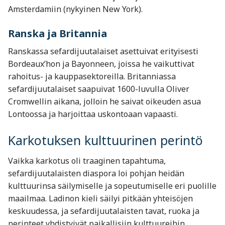
Amsterdamiin (nykyinen New York).
Ranska ja Britannia
Ranskassa sefardijuutalaiset asettuivat erityisesti
Bordeaux’hon ja Bayonneen, joissa he vaikuttivat
rahoitus- ja kauppasektoreilla. Britanniassa
sefardijuutalaiset saapuivat 1600-luvulla Oliver
Cromwellin aikana, jolloin he saivat oikeuden asua
Lontoossa ja harjoittaa uskontoaan vapaasti.
Karkotuksen kulttuurinen perintö
Vaikka karkotus oli traaginen tapahtuma,
sefardijuutalaisten diaspora loi pohjan heidän
kulttuurinsa säilymiselle ja sopeutumiselle eri puolille
maailmaa. Ladinon kieli säilyi pitkään yhteisöjen
keskuudessa, ja sefardijuutalaisten tavat, ruoka ja
perinteet yhdistyivät paikallisiin kulttuureihin.