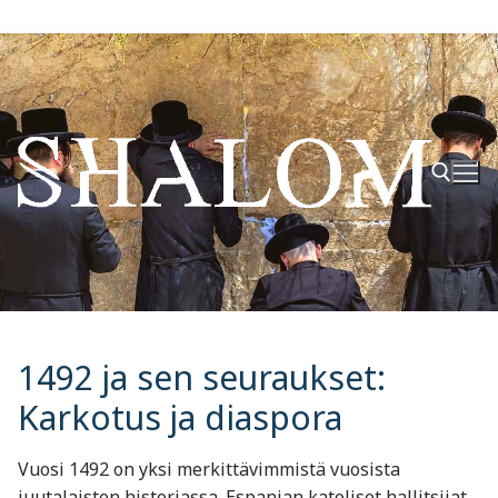
Hyppää
sisältöön
Hae:
1492 ja sen seuraukset:
Karkotus ja diaspora
Vuosi 1492 on yksi merkittävimmistä vuosista
juutalaisten historiassa. Espanjan katoliset hallitsijat,