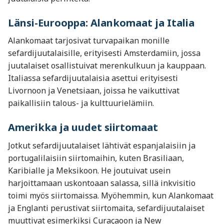
Länsi-Eurooppa: Alankomaat ja Italia
Alankomaat tarjosivat turvapaikan monille
sefardijuutalaisille, erityisesti Amsterdamiin, jossa
juutalaiset osallistuivat merenkulkuun ja kauppaan.
Italiassa sefardijuutalaisia asettui erityisesti
Livornoon ja Venetsiaan, joissa he vaikuttivat
paikallisiin talous- ja kulttuurielämiin.
Amerikka ja uudet siirtomaat
Jotkut sefardijuutalaiset lähtivät espanjalaisiin ja
portugalilaisiin siirtomaihin, kuten Brasiliaan,
Karibialle ja Meksikoon. He joutuivat usein
harjoittamaan uskontoaan salassa, sillä inkvisitio
toimi myös siirtomaissa. Myöhemmin, kun Alankomaat
ja Englanti perustivat siirtomaita, sefardijuutalaiset
muuttivat esimerkiksi Curaçaoon ja New