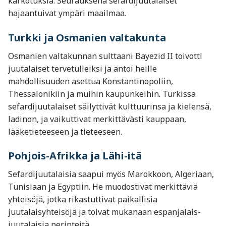
karkotuksia. Seurauksena sefardijuutalaiset
hajaantuivat ympäri maailmaa.
Turkki ja Osmanien valtakunta
Osmanien valtakunnan sulttaani Bayezid II toivotti
juutalaiset tervetulleiksi ja antoi heille
mahdollisuuden asettua Konstantinopoliin,
Thessalonikiin ja muihin kaupunkeihin. Turkissa
sefardijuutalaiset säilyttivät kulttuurinsa ja kielensä,
ladinon, ja vaikuttivat merkittävästi kauppaan,
lääketieteeseen ja tieteeseen.
Pohjois-Afrikka ja Lähi-itä
Sefardijuutalaisia saapui myös Marokkoon, Algeriaan,
Tunisiaan ja Egyptiin. He muodostivat merkittäviä
yhteisöjä, jotka rikastuttivat paikallisia
juutalaisyhteisöjä ja toivat mukanaan espanjalais-
juutalaisia perinteitä.