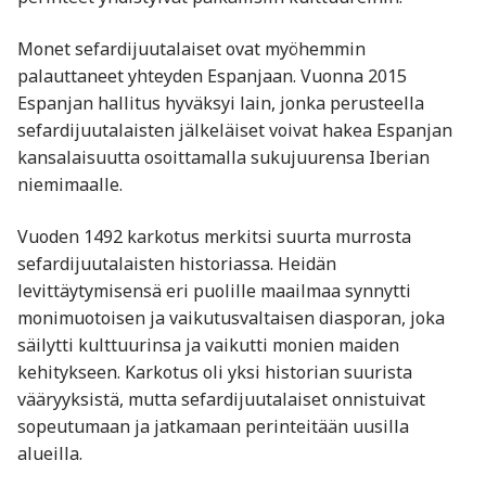
Monet sefardijuutalaiset ovat myöhemmin
palauttaneet yhteyden Espanjaan. Vuonna 2015
Espanjan hallitus hyväksyi lain, jonka perusteella
sefardijuutalaisten jälkeläiset voivat hakea Espanjan
kansalaisuutta osoittamalla sukujuurensa Iberian
niemimaalle.
Vuoden 1492 karkotus merkitsi suurta murrosta
sefardijuutalaisten historiassa. Heidän
levittäytymisensä eri puolille maailmaa synnytti
monimuotoisen ja vaikutusvaltaisen diasporan, joka
säilytti kulttuurinsa ja vaikutti monien maiden
kehitykseen. Karkotus oli yksi historian suurista
vääryyksistä, mutta sefardijuutalaiset onnistuivat
sopeutumaan ja jatkamaan perinteitään uusilla
alueilla.