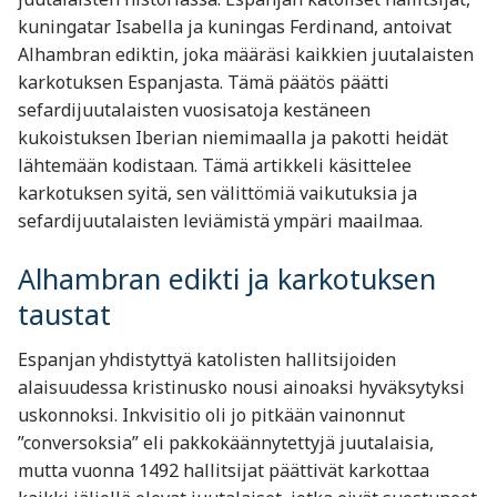
kuningatar Isabella ja kuningas Ferdinand, antoivat
Alhambran ediktin, joka määräsi kaikkien juutalaisten
karkotuksen Espanjasta. Tämä päätös päätti
sefardijuutalaisten vuosisatoja kestäneen
kukoistuksen Iberian niemimaalla ja pakotti heidät
lähtemään kodistaan. Tämä artikkeli käsittelee
karkotuksen syitä, sen välittömiä vaikutuksia ja
sefardijuutalaisten leviämistä ympäri maailmaa.
Alhambran edikti ja karkotuksen
taustat
Espanjan yhdistyttyä katolisten hallitsijoiden
alaisuudessa kristinusko nousi ainoaksi hyväksytyksi
uskonnoksi. Inkvisitio oli jo pitkään vainonnut
”conversoksia” eli pakkokäännytettyjä juutalaisia,
mutta vuonna 1492 hallitsijat päättivät karkottaa