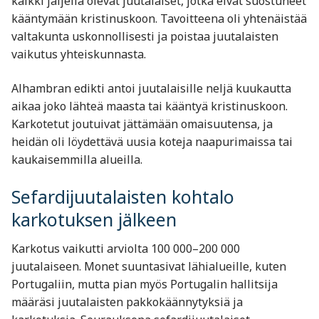
kaikki jäljellä olevat juutalaiset, jotka eivät suostuneet
kääntymään kristinuskoon. Tavoitteena oli yhtenäistää
valtakunta uskonnollisesti ja poistaa juutalaisten
vaikutus yhteiskunnasta.
Alhambran edikti antoi juutalaisille neljä kuukautta
aikaa joko lähteä maasta tai kääntyä kristinuskoon.
Karkotetut joutuivat jättämään omaisuutensa, ja
heidän oli löydettävä uusia koteja naapurimaissa tai
kaukaisemmilla alueilla.
Sefardijuutalaisten kohtalo
karkotuksen jälkeen
Karkotus vaikutti arviolta 100 000–200 000
juutalaiseen. Monet suuntasivat lähialueille, kuten
Portugaliin, mutta pian myös Portugalin hallitsija
määräsi juutalaisten pakkokäännytyksiä ja