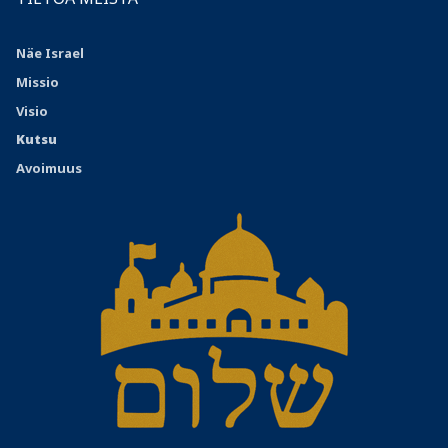
Näe Israel
Missio
Visio
Kutsu
Avoimuus