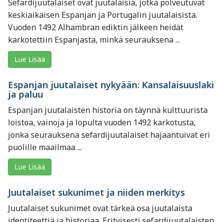
Sefardijuutalaiset ovat juutalaisia, jotka polveutuvat
keskiaikaisen Espanjan ja Portugalin juutalaisista.
Vuoden 1492 Alhambran ediktin jälkeen heidät
karkotettiin Espanjasta, minkä seurauksena ...
Lue Lisää
Espanjan juutalaiset nykyään: Kansalaisuuslaki
ja paluu
Espanjan juutalaisten historia on täynnä kulttuurista
loistoa, vainoja ja lopulta vuoden 1492 karkotusta,
jonka seurauksena sefardijuutalaiset hajaantuivat eri
puolille maailmaa ...
Lue Lisää
Juutalaiset sukunimet ja niiden merkitys
Juutalaiset sukunimet ovat tärkeä osa juutalaista
identiteettiä ja historiaa. Erityisesti sefardijuutalaisten