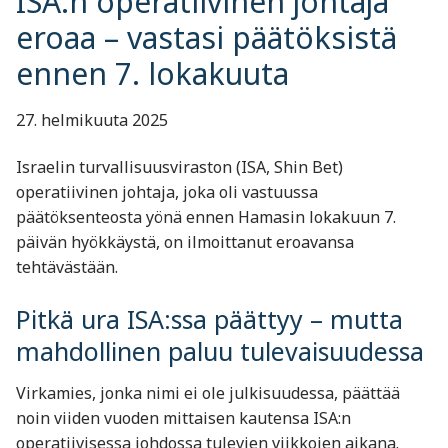
ISA:n operatiivinen johtaja
eroaa – vastasi päätöksistä
ennen 7. lokakuuta
27. helmikuuta 2025
Israelin turvallisuusviraston (ISA, Shin Bet)
operatiivinen johtaja, joka oli vastuussa
päätöksenteosta yönä ennen Hamasin lokakuun 7.
päivän hyökkäystä, on ilmoittanut eroavansa
tehtävästään.
Pitkä ura ISA:ssa päättyy – mutta
mahdollinen paluu tulevaisuudessa
Virkamies, jonka nimi ei ole julkisuudessa, päättää
noin viiden vuoden mittaisen kautensa ISA:n
operatiivisessa johdossa tulevien viikkojen aikana.