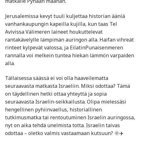
matkalle Pyhään maahan.
Jerusalemissa kevyt tuuli kuljettaa historian ääniä
vanhankaupungin kapeilla kujilla, kun taas Tel
Avivissa Välimeren laineet houkuttelevat
rantakävelylle lämpimän auringon alla. Haifan vihreät
rinteet kylpevät valossa, ja EilatinPunaisenmeren
rannalla voi melkein tuntea hiekan lämmön varpaiden
alla.
Tällaisessa säässä ei voi olla haaveilematta
seuraavasta matkasta Israeliin. Miksi odottaa? Tämä
on täydellinen hetki ottaa yhteyttä ja sopia
seuraavasta Israelin-seikkailusta. Olipa mielessäsi
hengellinen pyhiinvaellus, historiallinen
tutkimusmatka tai rentoutuminen Israelin auringossa,
nyt on aika tehdä unelmista totta. Israelin taivas
odottaa – oletko valmis vastaamaan kutsuun? 🌞✈️