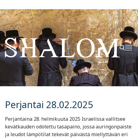
Hyppää
sisältöön
Hae:
Perjantai 28.02.2025
Perjantaina 28. helmikuuta 2025 Israelissa vallitsee
kevätkauden odotettu tasapaino, jossa auringonpaiste
ja leudot lämpötilat tekevät päivästä miellyttävän eri