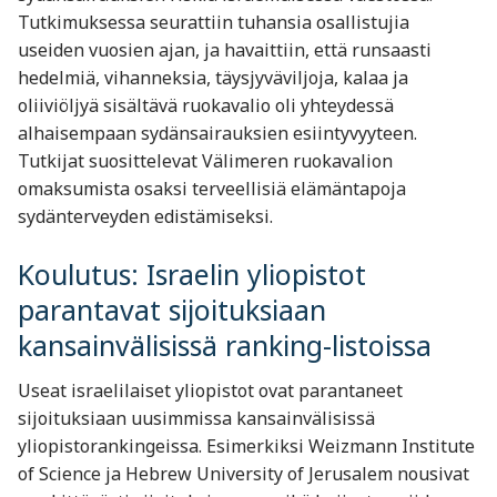
Tutkimuksessa seurattiin tuhansia osallistujia
useiden vuosien ajan, ja havaittiin, että runsaasti
hedelmiä, vihanneksia, täysjyväviljoja, kalaa ja
oliiviöljyä sisältävä ruokavalio oli yhteydessä
alhaisempaan sydänsairauksien esiintyvyyteen.
Tutkijat suosittelevat Välimeren ruokavalion
omaksumista osaksi terveellisiä elämäntapoja
sydänterveyden edistämiseksi.
Koulutus: Israelin yliopistot
parantavat sijoituksiaan
kansainvälisissä ranking-listoissa
Useat israelilaiset yliopistot ovat parantaneet
sijoituksiaan uusimmissa kansainvälisissä
yliopistorankingeissa. Esimerkiksi Weizmann Institute
of Science ja Hebrew University of Jerusalem nousivat