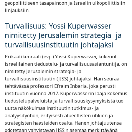
geopoliittiseen tasapainoon ja Israelin ulkopoliittisiin
linjauksiin.
Turvallisuus: Yossi Kuperwasser
nimitetty Jerusalemin strategia- ja
turvallisuusinstituutin johtajaksi
Prikaatikenraali (evp.) Yossi Kuperwasser, kokenut
israelilainen tiedustelu- ja turvallisuusasiantuntija, on
nimitetty Jerusalemin strategia- ja
turvallisuusinstituutin (JISS) johtajaksi. Hän seuraa
tehtävässä professori Efraim Inbaria, joka perusti
instituutin vuonna 2017. Kuperwasserin laaja kokemus
tiedustelupalveluista ja turvallisuuskysymyksistä tuo
uutta näkökulmaa instituutin tutkimus- ja
analyysityöhön, erityisesti alueellisten uhkien ja
strategisten haasteiden osalta. Hänen johtajuutensa
odotetaan vahvistavan JISS:n asemaa merkittävänä