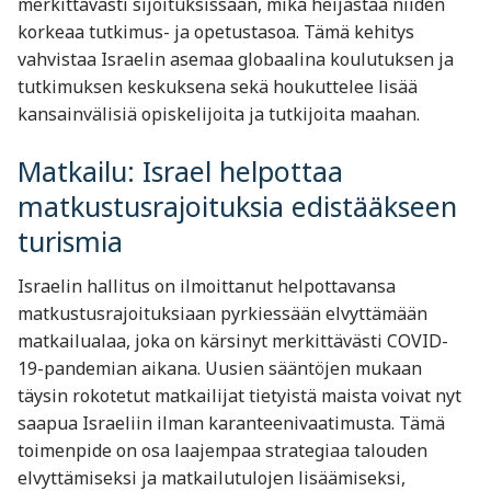
merkittävästi sijoituksissaan, mikä heijastaa niiden
korkeaa tutkimus- ja opetustasoa. Tämä kehitys
vahvistaa Israelin asemaa globaalina koulutuksen ja
tutkimuksen keskuksena sekä houkuttelee lisää
kansainvälisiä opiskelijoita ja tutkijoita maahan.
Matkailu: Israel helpottaa
matkustusrajoituksia edistääkseen
turismia
Israelin hallitus on ilmoittanut helpottavansa
matkustusrajoituksiaan pyrkiessään elvyttämään
matkailualaa, joka on kärsinyt merkittävästi COVID-
19-pandemian aikana. Uusien sääntöjen mukaan
täysin rokotetut matkailijat tietyistä maista voivat nyt
saapua Israeliin ilman karanteenivaatimusta. Tämä
toimenpide on osa laajempaa strategiaa talouden
elvyttämiseksi ja matkailutulojen lisäämiseksi,