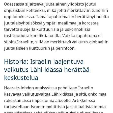
Odessassa sijaitseva juutalainen yliopisto joutui
ohjusiskun kohteeksi, mikä johti merkittäviin tuhoihin
oppilaitoksessa. Tämä tapahtuma on herättänyt huolta
juutalaisyhteisöissä ympäri maailmaa ja korostaa
tarvetta suojella kulttuurisia ja uskonnollisia
instituutioita konfliktialueilla. Vaikka tapahtuma ei
sijoitu Israeliin, sillä on merkittävä vaikutus globaaliin
juutalaiseen kulttuuriin ja perintöön.
Historia: Israelin laajentuva
vaikutus Lähi-idässä herättää
keskustelua
Haaretz-lehden analyysissa pohditaan Israelin
kasvavaa vaikutusvaltaa Lähi-idässä ja sitä, onko maa
rakentamassa imperiumia alueelle. Artikkelissa
tarkastellaan Israelin poliittisia ja sotilaallisia toimia