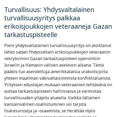
Turvallisuus: Yhdysvaltalainen
turvallisuusyritys palkkaa
erikoisjoukkojen veteraaneja Gazan
tarkastuspisteelle
Pieni yhdysvaltalainen turvallisuusyritys on aloittanut
lähes sadan Yhdysvaltain erikoisjoukkojen veteraanin
rekrytoinnin Gazan tarkastuspisteen operointiin
Israelin ja Hamasin välisen aselevon aikana. Tämä
päätös tuo aseistettuja amerikkalaisia urakoitsijoita
yhteen maailman väkivaltaisimmista konfliktialueista.
Yrityksen edustajan mukaan veteraanien tehtävänä on
auttaa tarkastuspisteen hallinnassa ja varmistaa
turvallisuuden ylläpito alueella. Vaikka tällainen
kansainvälinen osallistuminen voi tarjota
lisäresursseja ja -osaamista, se herättää myös