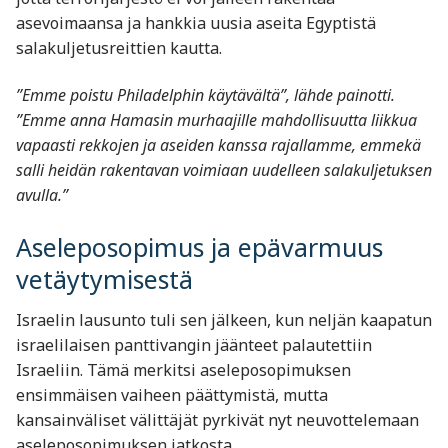
asevoimaansa ja hankkia uusia aseita Egyptistä
salakuljetusreittien kautta.
”Emme poistu Philadelphin käytävältä”, lähde painotti.
”Emme anna Hamasin murhaajille mahdollisuutta liikkua
vapaasti rekkojen ja aseiden kanssa rajallamme, emmekä
salli heidän rakentavan voimiaan uudelleen salakuljetuksen
avulla.”
Aseleposopimus ja epävarmuus
vetäytymisestä
Israelin lausunto tuli sen jälkeen, kun neljän kaapatun
israelilaisen panttivangin jäänteet palautettiin
Israeliin. Tämä merkitsi aseleposopimuksen
ensimmäisen vaiheen päättymistä, mutta
kansainväliset välittäjät pyrkivät nyt neuvottelemaan
aseleposopimuksen jatkosta.