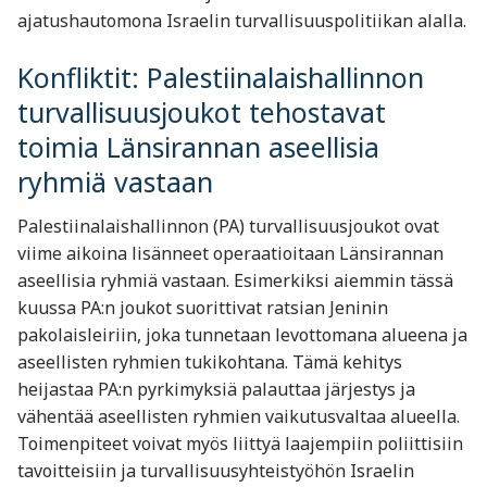
ajatushautomona Israelin turvallisuuspolitiikan alalla.
Konfliktit: Palestiinalaishallinnon
turvallisuusjoukot tehostavat
toimia Länsirannan aseellisia
ryhmiä vastaan
Palestiinalaishallinnon (PA) turvallisuusjoukot ovat
viime aikoina lisänneet operaatioitaan Länsirannan
aseellisia ryhmiä vastaan. Esimerkiksi aiemmin tässä
kuussa PA:n joukot suorittivat ratsian Jeninin
pakolaisleiriin, joka tunnetaan levottomana alueena ja
aseellisten ryhmien tukikohtana. Tämä kehitys
heijastaa PA:n pyrkimyksiä palauttaa järjestys ja
vähentää aseellisten ryhmien vaikutusvaltaa alueella.
Toimenpiteet voivat myös liittyä laajempiin poliittisiin
tavoitteisiin ja turvallisuusyhteistyöhön Israelin