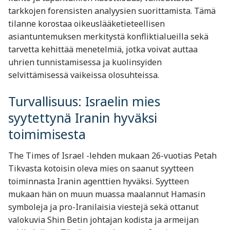
tarkkojen forensisten analyysien suorittamista. Tämä
tilanne korostaa oikeuslääketieteellisen
asiantuntemuksen merkitystä konfliktialueilla sekä
tarvetta kehittää menetelmiä, jotka voivat auttaa
uhrien tunnistamisessa ja kuolinsyiden
selvittämisessä vaikeissa olosuhteissa.
Turvallisuus: Israelin mies
syytettynä Iranin hyväksi
toimimisesta
The Times of Israel -lehden mukaan 26-vuotias Petah
Tikvasta kotoisin oleva mies on saanut syytteen
toiminnasta Iranin agenttien hyväksi. Syytteen
mukaan hän on muun muassa maalannut Hamasin
symboleja ja pro-Iranilaisia viestejä sekä ottanut
valokuvia Shin Betin johtajan kodista ja armeijan