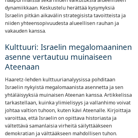
naapurimaissa sekä niiden vaikutuksia alueelliseen
dynamiikkaan. Keskustelu herättää kysymyksiä
Israelin pitkän aikavälin strategisista tavoitteista ja
niiden yhteensopivuudesta alueellisen rauhan ja
vakauden kanssa.
Kulttuuri: Israelin megalomaaninen
asenne vertautuu muinaiseen
Ateenaan
Haaretz-lehden kulttuurianalyysissa pohditaan
Israelin nykyistä megalomaanista asennetta ja sen
yhtäläisyyksiä muinaisen Ateenan kanssa. Artikkelissa
tarkastellaan, kuinka ylimielisyys ja vallanhimo voivat
johtaa valtion tuhoon, kuten kävi Ateenalle. Kirjoittaja
varoittaa, että Israelin on opittava historiasta ja
vältettävä samanlaisia virheitä säilyttääkseen
demokratian ja välttääkseen mahdollisen tuhon.