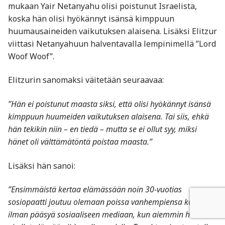
mukaan Yair Netanyahu olisi poistunut Israelista,
koska hän olisi hyökännyt isänsä kimppuun
huumausaineiden vaikutuksen alaisena. Lisäksi Elitzur
viittasi Netanyahuun halventavalla lempinimellä ”Lord
Woof Woof”.
Elitzurin sanomaksi väitetään seuraavaa:
”Hän ei poistunut maasta siksi, että olisi hyökännyt isänsä
kimppuun huumeiden vaikutuksen alaisena. Tai siis, ehkä
hän tekikin niin – en tiedä – mutta se ei ollut syy, miksi
hänet oli välttämätöntä poistaa maasta.”
Lisäksi hän sanoi:
”Ensimmäistä kertaa elämässään noin 30-vuotias
sosiopaatti joutuu olemaan poissa vanhempiensa kodista
ilman pääsyä sosiaaliseen mediaan, kun aiemmin hänellä