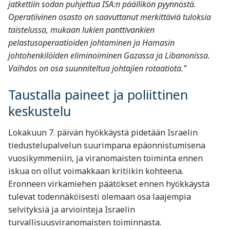
jatkettiin sodan puhjettua ISA:n päällikön pyynnöstä.
Operatiivinen osasto on saavuttanut merkittäviä tuloksia
taistelussa, mukaan lukien panttivankien
pelastusoperaatioiden johtaminen ja Hamasin
johtohenkilöiden eliminoiminen Gazassa ja Libanonissa.
Vaihdos on osa suunniteltua johtajien rotaatiota.”
Taustalla paineet ja poliittinen
keskustelu
Lokakuun 7. päivän hyökkäystä pidetään Israelin
tiedustelupalvelun suurimpana epäonnistumisena
vuosikymmeniin, ja viranomaisten toiminta ennen
iskua on ollut voimakkaan kritiikin kohteena.
Eronneen virkamiehen päätökset ennen hyökkäystä
tulevat todennäköisesti olemaan osa laajempia
selvityksiä ja arviointeja Israelin
turvallisuusviranomaisten toiminnasta.