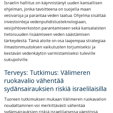
Israelin hallitus on käynnistänyt uuden kansallisen
ohjelman, jonka tavoitteena on suojella maan
vesivaroja ja parantaa veden laatua. Ohjelma sisältää
investointeja vedenpuhdistusteknologiaan,
vesijohtoverkoston parantamiseen sekä kansalaisten
tietoisuuden lisäämiseen veden säästämisen
tärkeydestä. Tämä aloite on osa laajempaa strategiaa
ilmastonmuutoksen vaikutusten torjumiseksi ja
kestävän vedenkäytön varmistamiseksi tuleville
sukupolville.
Terveys: Tutkimus: Välimeren
ruokavalio vähentää
sydänsairauksien riskiä israelilaisilla
Tuoreen tutkimuksen mukaan Välimeren ruokavalion
noudattaminen voi merkittävästi vähentää
sydänsairauksien riskiä israelilaisessa väestössä.