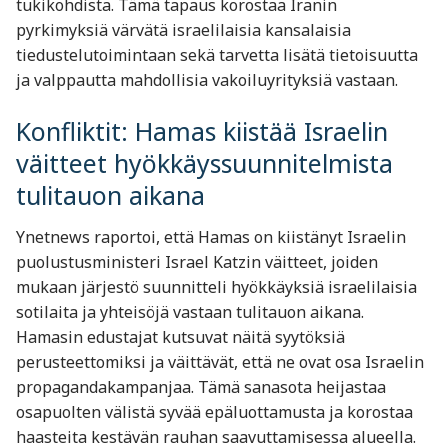
tukikohdista. Tämä tapaus korostaa Iranin
pyrkimyksiä värvätä israelilaisia kansalaisia
tiedustelutoimintaan sekä tarvetta lisätä tietoisuutta
ja valppautta mahdollisia vakoiluyrityksiä vastaan.
Konfliktit: Hamas kiistää Israelin
väitteet hyökkäyssuunnitelmista
tulitauon aikana
Ynetnews raportoi, että Hamas on kiistänyt Israelin
puolustusministeri Israel Katzin väitteet, joiden
mukaan järjestö suunnitteli hyökkäyksiä israelilaisia
sotilaita ja yhteisöjä vastaan tulitauon aikana.
Hamasin edustajat kutsuvat näitä syytöksiä
perusteettomiksi ja väittävät, että ne ovat osa Israelin
propagandakampanjaa. Tämä sanasota heijastaa
osapuolten välistä syvää epäluottamusta ja korostaa
haasteita kestävän rauhan saavuttamisessa alueella.