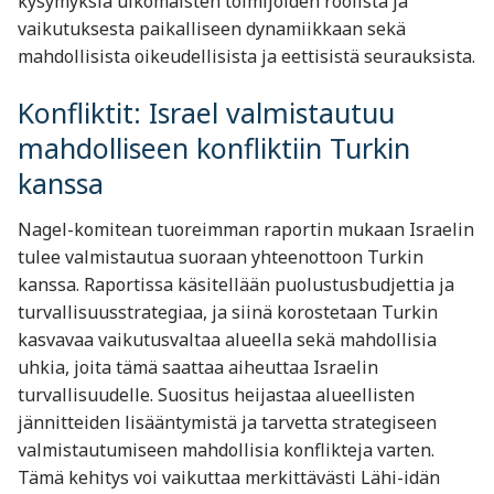
kysymyksiä ulkomaisten toimijoiden roolista ja
vaikutuksesta paikalliseen dynamiikkaan sekä
mahdollisista oikeudellisista ja eettisistä seurauksista.
Konfliktit: Israel valmistautuu
mahdolliseen konfliktiin Turkin
kanssa
Nagel-komitean tuoreimman raportin mukaan Israelin
tulee valmistautua suoraan yhteenottoon Turkin
kanssa. Raportissa käsitellään puolustusbudjettia ja
turvallisuusstrategiaa, ja siinä korostetaan Turkin
kasvavaa vaikutusvaltaa alueella sekä mahdollisia
uhkia, joita tämä saattaa aiheuttaa Israelin
turvallisuudelle. Suositus heijastaa alueellisten
jännitteiden lisääntymistä ja tarvetta strategiseen
valmistautumiseen mahdollisia konflikteja varten.
Tämä kehitys voi vaikuttaa merkittävästi Lähi-idän