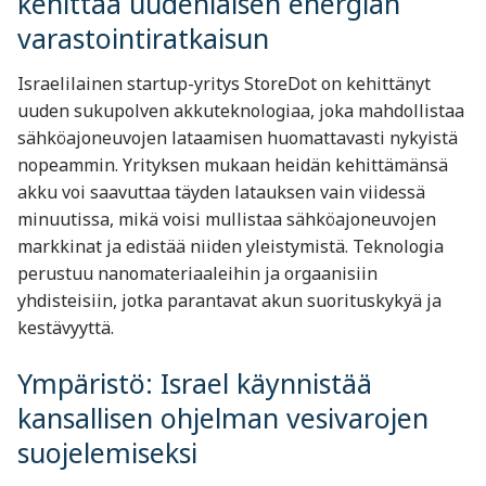
kehittää uudenlaisen energian
varastointiratkaisun
Israelilainen startup-yritys StoreDot on kehittänyt
uuden sukupolven akkuteknologiaa, joka mahdollistaa
sähköajoneuvojen lataamisen huomattavasti nykyistä
nopeammin. Yrityksen mukaan heidän kehittämänsä
akku voi saavuttaa täyden latauksen vain viidessä
minuutissa, mikä voisi mullistaa sähköajoneuvojen
markkinat ja edistää niiden yleistymistä. Teknologia
perustuu nanomateriaaleihin ja orgaanisiin
yhdisteisiin, jotka parantavat akun suorituskykyä ja
kestävyyttä.
Ympäristö: Israel käynnistää
kansallisen ohjelman vesivarojen
suojelemiseksi