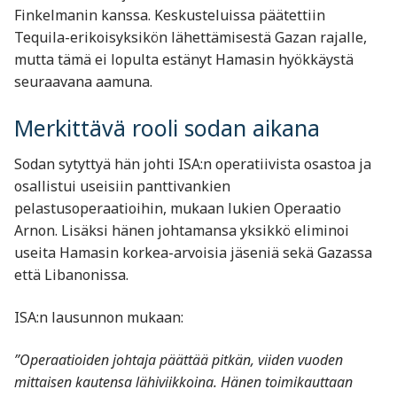
Finkelmanin kanssa. Keskusteluissa päätettiin
Tequila-erikoisyksikön lähettämisestä Gazan rajalle,
mutta tämä ei lopulta estänyt Hamasin hyökkäystä
seuraavana aamuna.
Merkittävä rooli sodan aikana
Sodan sytyttyä hän johti ISA:n operatiivista osastoa ja
osallistui useisiin panttivankien
pelastusoperaatioihin, mukaan lukien Operaatio
Arnon. Lisäksi hänen johtamansa yksikkö eliminoi
useita Hamasin korkea-arvoisia jäseniä sekä Gazassa
että Libanonissa.
ISA:n lausunnon mukaan:
”Operaatioiden johtaja päättää pitkän, viiden vuoden
mittaisen kautensa lähiviikkoina. Hänen toimikauttaan