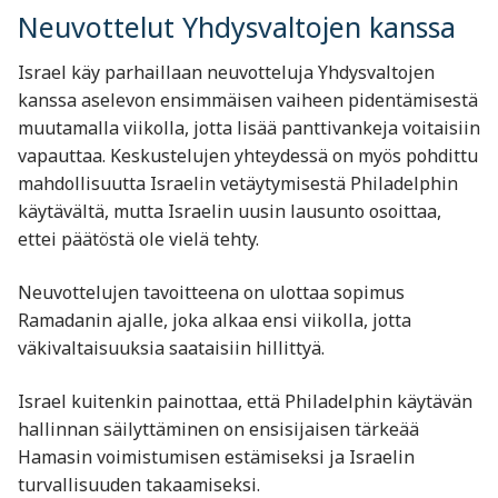
Neuvottelut Yhdysvaltojen kanssa
Israel käy parhaillaan neuvotteluja Yhdysvaltojen
kanssa aselevon ensimmäisen vaiheen pidentämisestä
muutamalla viikolla, jotta lisää panttivankeja voitaisiin
vapauttaa. Keskustelujen yhteydessä on myös pohdittu
mahdollisuutta Israelin vetäytymisestä Philadelphin
käytävältä, mutta Israelin uusin lausunto osoittaa,
ettei päätöstä ole vielä tehty.
Neuvottelujen tavoitteena on ulottaa sopimus
Ramadanin ajalle, joka alkaa ensi viikolla, jotta
väkivaltaisuuksia saataisiin hillittyä.
Israel kuitenkin painottaa, että Philadelphin käytävän
hallinnan säilyttäminen on ensisijaisen tärkeää
Hamasin voimistumisen estämiseksi ja Israelin
turvallisuuden takaamiseksi.