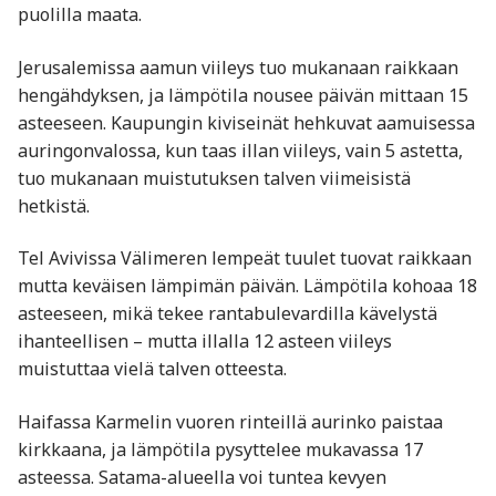
puolilla maata.
Jerusalemissa aamun viileys tuo mukanaan raikkaan
hengähdyksen, ja lämpötila nousee päivän mittaan 15
asteeseen. Kaupungin kiviseinät hehkuvat aamuisessa
auringonvalossa, kun taas illan viileys, vain 5 astetta,
tuo mukanaan muistutuksen talven viimeisistä
hetkistä.
Tel Avivissa Välimeren lempeät tuulet tuovat raikkaan
mutta keväisen lämpimän päivän. Lämpötila kohoaa 18
asteeseen, mikä tekee rantabulevardilla kävelystä
ihanteellisen – mutta illalla 12 asteen viileys
muistuttaa vielä talven otteesta.
Haifassa Karmelin vuoren rinteillä aurinko paistaa
kirkkaana, ja lämpötila pysyttelee mukavassa 17
asteessa. Satama-alueella voi tuntea kevyen