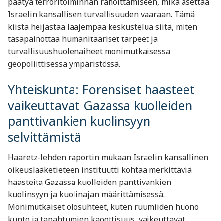
päätyä terroritoiminnan rahoittamiseen, mikä asettaa
Israelin kansallisen turvallisuuden vaaraan. Tämä
kiista heijastaa laajempaa keskustelua siitä, miten
tasapainottaa humanitaariset tarpeet ja
turvallisuushuolenaiheet monimutkaisessa
geopoliittisessa ympäristössä.
Yhteiskunta: Forensiset haasteet
vaikeuttavat Gazassa kuolleiden
panttivankien kuolinsyyn
selvittämistä
Haaretz-lehden raportin mukaan Israelin kansallinen
oikeuslääketieteen instituutti kohtaa merkittäviä
haasteita Gazassa kuolleiden panttivankien
kuolinsyyn ja kuolinajan määrittämisessä.
Monimutkaiset olosuhteet, kuten ruumiiden huono
kunto ja tapahtumien kaoottisuus, vaikeuttavat