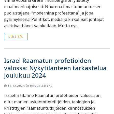
Viime vuosina Greta Thunbergia on ylistetty
maailmanlaajuisesti: Nuorena ilmastonmuutoksen
puolustajana, ”modernina profeettana” ja jopa
pyhimyksenä. Poliitikot, media ja kirkolliset johtajat
asettivat hänet valokeilaan. Mutta nyt…
LUE LISÄÄ
Israel Raamatun profetioiden
valossa: Nykytilanteen tarkastelua
joulukuu 2024
16.12.2024
HENGELLISYYS
Israelin tilanne Raamatun profetioiden valossa on
ollut monien uskontotieteilijöiden, teologien ja
kristittyjen raamatuntutkijoiden kiinnostuksen