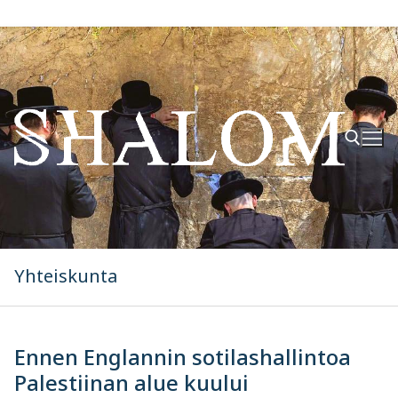
Hyppää
sisältöön
Hae:
Yhteiskunta
Ennen Englannin sotilashallintoa
Palestiinan alue kuului