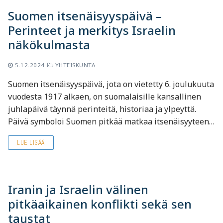
Suomen itsenäisyyspäivä –
Perinteet ja merkitys Israelin
näkökulmasta
5.12.2024
YHTEISKUNTA
Suomen itsenäisyyspäivä, jota on vietetty 6. joulukuuta
vuodesta 1917 alkaen, on suomalaisille kansallinen
juhlapäivä täynnä perinteitä, historiaa ja ylpeyttä.
Päivä symboloi Suomen pitkää matkaa itsenäisyyteen…
LUE LISÄÄ
Iranin ja Israelin välinen
pitkäaikainen konflikti sekä sen
taustat