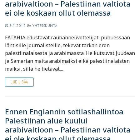
arabivaltioon – Palestiinan valtiota
ei ole koskaan ollut olemassa
5.1.2019
YHTEISKUNTA
FATAHIA edustavat rauhanneuvottelijat, puhuessaan
läntisille journalisteille, tekevät tarkan eron
palestiinalaisesta ja arabimaasta. He kutsuvat Juudean
ja Samarian maita arabimaiksi eikä palestiinalaisten
maiksi, sillä he tietävät,…
LUE LISÄÄ
Ennen Englannin sotilashallintoa
Palestiinan alue kuului
arabivaltioon – Palestiinan valtiota
ei ole koskaan ollut olemassa