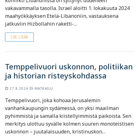
konflikti Libanonissa on syttynyt uudelleen
vakavammalla tasolla. Israel aloitti 1. lokakuuta 2024
maahyökkäyksen Etelä-Libanoniin, vastauksena
jatkuviin Hizbollahin raketti-…
LUE LISÄÄ
Temppelivuori uskonnon, politiikan
ja historian risteyskohdassa
27.8.2024
MATKAILU
Temppelivuori, joka kohoaa Jerusalemin
vanhankaupungin sydämessä, on yksi maailman
pyhimmistä ja samalla kiistellyimmistä paikoista. Sen
merkitys ulottuu syvälle kolmen suuren monoteistisen
uskonnon – juutalaisuuden, kristinuskon…