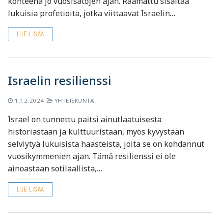
kohteena jo vuosisatojen ajan. Raamattu sisältää
lukuisia profetioita, jotka viittaavat Israelin…
LUE LISÄÄ
Israelin resilienssi
1.12.2024
YHTEISKUNTA
Israel on tunnettu paitsi ainutlaatuisesta
historiastaan ja kulttuuristaan, myös kyvystään
selviytyä lukuisista haasteista, joita se on kohdannut
vuosikymmenien ajan. Tämä resilienssi ei ole
ainoastaan sotilaallista,…
LUE LISÄÄ