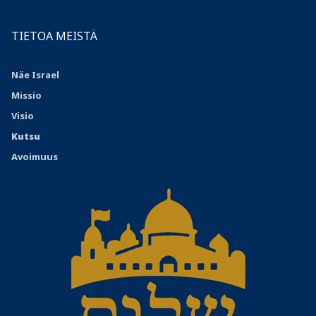
TIETOA MEISTÄ
Näe Israel
Missio
Visio
Kutsu
Avoimuus