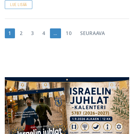
LUE LISÄÄ
Artikkelien
1
2
3
4
…
10
SEURAAVA
sivutus