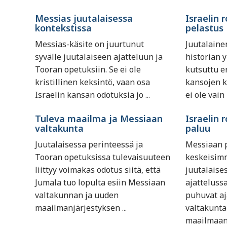
Messias juutalaisessa
Israelin 
kontekstissa
pelastus
Messias-käsite on juurtunut
Juutalaine
syvälle juutalaiseen ajatteluun ja
historian 
Tooran opetuksiin. Se ei ole
kutsuttu e
kristillinen keksintö, vaan osa
kansojen 
Israelin kansan odotuksia jo ...
ei ole vain
Tuleva maailma ja Messiaan
Israelin 
valtakunta
paluu
Juutalaisessa perinteessä ja
Messiaan p
Tooran opetuksissa tulevaisuuteen
keskeisim
liittyy voimakas odotus siitä, että
juutalaise
Jumala tuo lopulta esiin Messiaan
ajattelussa
valtakunnan ja uuden
puhuvat aj
maailmanjärjestyksen ...
valtakunta
maailmaan, 