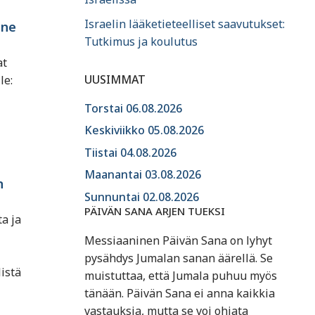
Israelin lääketieteelliset saavutukset:
nne
Tutkimus ja koulutus
at
UUSIMMAT
le:
Torstai 06.08.2026
Keskiviikko 05.08.2026
Tiistai 04.08.2026
Maanantai 03.08.2026
n
Sunnuntai 02.08.2026
PÄIVÄN SANA ARJEN TUEKSI
a ja
Messiaaninen Päivän Sana on lyhyt
pysähdys Jumalan sanan äärellä. Se
istä
muistuttaa, että Jumala puhuu myös
tänään. Päivän Sana ei anna kaikkia
vastauksia, mutta se voi ohjata