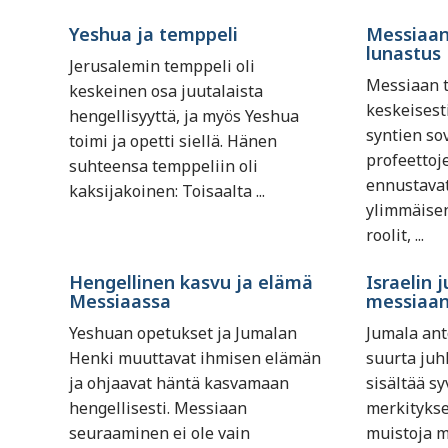
Yeshua ja temppeli
Messiaan
lunastus
Jerusalemin temppeli oli
Messiaan t
keskeinen osa juutalaista
keskeisest
hengellisyyttä, ja myös Yeshua
syntien so
toimi ja opetti siellä. Hänen
profeettoj
suhteensa temppeliin oli
ennustavat
kaksijakoinen: Toisaalta ...
ylimmäise
roolit, ...
Hengellinen kasvu ja elämä
Israelin j
Messiaassa
messiaan
Yeshuan opetukset ja Jumalan
Jumala ant
Henki muuttavat ihmisen elämän
suurta juhl
ja ohjaavat häntä kasvamaan
sisältää sy
hengellisesti. Messiaan
merkitykse
seuraaminen ei ole vain
muistoja m