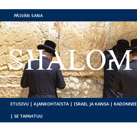
Hyppää
PÄIVÄN SANA
sisältöön
ETUSIVU
| AJANKOHTAISTA
| ISRAEL JA KANSA
| KADONNEE
| SE TAPAHTUU