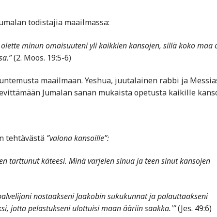
Jumalan todistajia maailmassa:
 te olette minun omaisuuteni yli kaikkien kansojen, sillä koko maa 
sa.”
(2. Moos. 19:5-6)
 tuntemusta maailmaan. Yeshua, juutalainen rabbi ja Messia
levittämään Jumalan sanan mukaista opetusta kaikille kanso
in tehtävästä
”valona kansoille”:
n tarttunut käteesi. Minä varjelen sinua ja teen sinut kansojen
n palvelijani nostaakseni Jaakobin sukukunnat ja palauttaakseni
si, jotta pelastukseni ulottuisi maan ääriin saakka.'”
(Jes. 49:6)