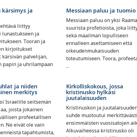
 kärsimys ja
Messiaan paluu ja tuomio
Messiaan paluu on yksi Raam
ehtävä liittyy
suurista profetioista, joka liitt
i lunastukseen ja
sekä maailman lopulliseen
vitukseen. Tooran ja
ennalleen asettamiseen että
en kirjoitukset
oikeudenmukaisuuden
 kärsivän palvelijan,
toteutumiseen. Toora, profeeta
n papin ja uhrilampaan
...
uhlat ja niiden
Kirkolliskokous, jossa
inen merkitys
kristinusko hylkäsi
juutalaisuuden
oi Israelille seitsemän
Kristinuskon ja juutalaisuude
aa, joista jokainen
suhde muotoutui merkittäväst
vällisen profeetallisen
ensimmäisten vuosisatojen ai
n. Ne eivät ole vain
Alkuvaiheessa kristinusko oli
enneistä tapahtumista,