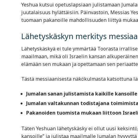
Yeshua kutsui opetuslapsiaan julistamaan Jumalan 
juutalaisuus hylättäisiin. Päinvastoin, Messias Ye
tuomaan pakanoille mahdollisuuden liittyä mukaa
Lähetyskäskyn merkitys messiaa
Lähetyskäskyä ei tule ymmärtää Toorasta irralli
maailmaan, mikä oli Israelin kansan alkuperäinen
elämään sen mukaan ja opettamaan sen periaatteit
Tästä messiaanisesta näkökulmasta katsottuna läh
Jumalan sanan julistamista kaikille kansoille
Jumalan valtakunnan todistajana toimimist
Pakanoiden tuomista mukaan liittoon Israel
Täten Yeshuan lähetyskäsky ei ollut uusi keksintö,
kansoille” ja julistaa maailmalle Jumalan hyvyyttä