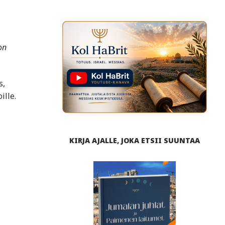
on
s,
ille.
KIRJA AJALLE, JOKA ETSII SUUNTAA