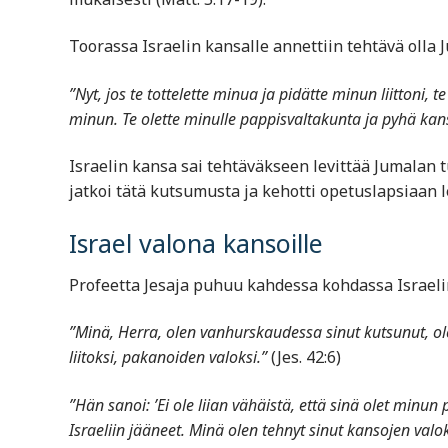
Toorassa Israelin kansalle annettiin tehtävä olla 
”Nyt, jos te tottelette minua ja pidätte minun liittoni,
minun. Te olette minulle pappisvaltakunta ja pyhä kan
Israelin kansa sai tehtäväkseen levittää Jumalan
jatkoi tätä kutsumusta ja kehotti opetuslapsiaan 
Israel valona kansoille
Profeetta Jesaja puhuu kahdessa kohdassa Israel
”Minä, Herra, olen vanhurskaudessa sinut kutsunut, ole
liitoksi, pakanoiden valoksi.”
(Jes. 42:6)
”Hän sanoi: ’Ei ole liian vähäistä, että sinä olet minu
Israeliin jääneet. Minä olen tehnyt sinut kansojen valok