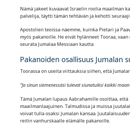
Nämä jakeet kuvaavat Israelin roolia maailman ka
palvelija, täytti tämän tehtävän ja kehotti seuraaj
Apostolien teoissa näemme, kuinka Pietari ja Paaval
myös pakanoille. He eivät hylänneet Tooraa, vaan 
seurata Jumalaa Messiaan kautta.
Pakanoiden osallisuus Jumalan 
Toorassa on useita viittauksia siihen, että Jumal
”Ja sinun siemenessäsi tulevat siunatuiksi kaikki maa
Tämä Jumalan lupaus Aabrahamille osoittaa, että I
maailmanlaajuinen. Talmudissa ja muissa juutalais
voivat tulla osaksi Jumalan kansaa. Juutalaisuud
reitin vanhurskaalle elämälle pakanoille.