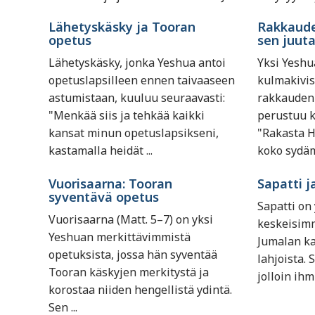
Lähetyskäsky ja Tooran
Rakkaude
opetus
sen juuta
Lähetyskäsky, jonka Yeshua antoi
Yksi Yesh
opetuslapsilleen ennen taivaaseen
kulmakivis
astumistaan, kuuluu seuraavasti:
rakkauden 
"Menkää siis ja tehkää kaikki
perustuu 
kansat minun opetuslapsikseni,
"Rakasta H
kastamalla heidät ...
koko sydäme
Vuorisaarna: Tooran
Sapatti j
syventävä opetus
Sapatti on
Vuorisaarna (Matt. 5–7) on yksi
keskeisimm
Yeshuan merkittävimmistä
Jumalan ka
opetuksista, jossa hän syventää
lahjoista. 
Tooran käskyjen merkitystä ja
jolloin ihm
korostaa niiden hengellistä ydintä.
Sen ...