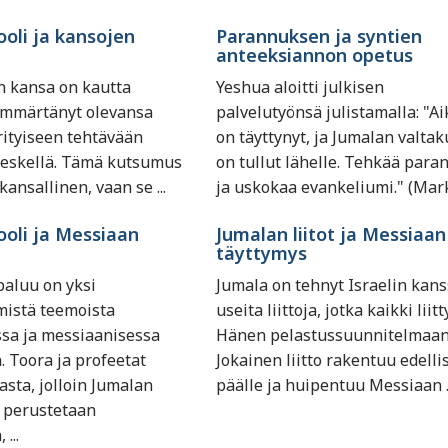
rooli ja kansojen
Parannuksen ja syntien
anteeksiannon opetus
n kansa on kautta
Yeshua aloitti julkisen
ymmärtänyt olevansa
palvelutyönsä julistamalla: "Ai
rityiseen tehtävään
on täyttynyt, ja Jumalan valta
keskellä. Tämä kutsumus
on tullut lähelle. Tehkää para
 kansallinen, vaan se ...
ja uskokaa evankeliumi." (Mark 
rooli ja Messiaan
Jumalan liitot ja Messiaan
täyttymys
aluu on yksi
Jumala on tehnyt Israelin kan
mistä teemoista
useita liittoja, jotka kaikki liit
ssa ja messiaanisessa
Hänen pelastussuunnitelmaan
. Toora ja profeetat
Jokainen liitto rakentuu edelli
asta, jolloin Jumalan
päälle ja huipentuu Messiaan ..
 perustetaan
...