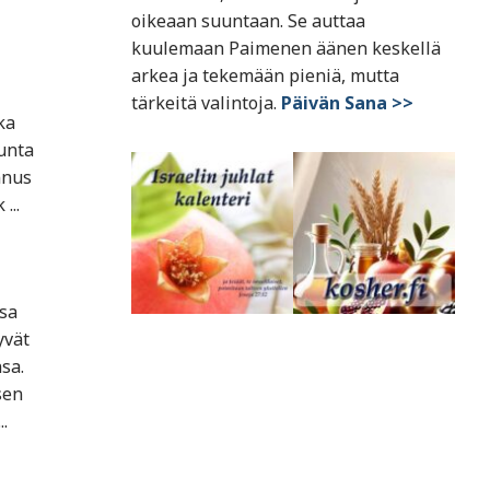
oikeaan suuntaan. Se auttaa
kuulemaan Paimenen äänen keskellä
arkea ja tekemään pieniä, mutta
tärkeitä valintoja.
Päivän Sana >>
ka
kunta
nnus
...
ssa
tyvät
sa.
sen
.