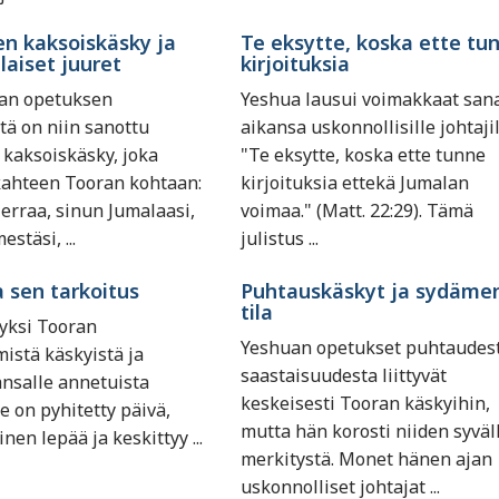
n kaksoiskäsky ja
Te eksytte, koska ette tu
laiset juuret
kirjoituksia
uan opetuksen
Yeshua lausui voimakkaat san
tä on niin sanottu
aikansa uskonnollisille johtajil
kaksoiskäsky, joka
"Te eksytte, koska ette tunne
kahteen Tooran kohtaan:
kirjoituksia ettekä Jumalan
erraa, sinun Jumalaasi,
voimaa." (Matt. 22:29). Tämä
stäsi, ...
julistus ...
a sen tarkoitus
Puhtauskäskyt ja sydäme
tila
 yksi Tooran
Yeshuan opetukset puhtaudest
istä käskyistä ja
saastaisuudesta liittyvät
nsalle annetuista
keskeisesti Tooran käskyihin,
Se on pyhitetty päivä,
mutta hän korosti niiden syväll
inen lepää ja keskittyy ...
merkitystä. Monet hänen ajan
uskonnolliset johtajat ...