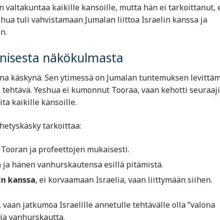
valtakuntaa kaikille kansoille, mutta hän ei tarkoittanut, 
shua tuli vahvistamaan Jumalan liittoa Israelin kanssa ja
n.
nisesta näkökulmasta
sena käskynä. Sen ytimessä on Jumalan tuntemuksen levittä
 tehtävä. Yeshua ei kumonnut Tooraa, vaan kehotti seuraaj
a kaikille kansoille.
etyskäsky tarkoittaa:
Tooran ja profeettojen mukaisesti.
a
ja hänen vanhurskautensa esillä pitämistä.
in kanssa
, ei korvaamaan Israelia, vaan liittymään siihen.
 vaan jatkumoa Israelille annetulle tehtävälle olla ”valona
 ja vanhurskautta.