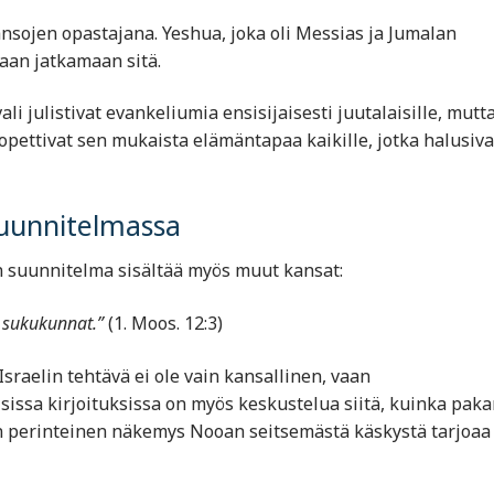
nsojen opastajana. Yeshua, joka oli Messias ja Jumalan
iaan jatkamaan sitä.
i julistivat evankeliumia ensisijaisesti juutalaisille, mutt
opettivat sen mukaista elämäntapaa kaikille, jotka halusiva
suunnitelmassa
an suunnitelma sisältää myös muut kansat:
n sukukunnat.”
(1. Moos. 12:3)
sraelin tehtävä ei ole vain kansallinen, vaan
issa kirjoituksissa on myös keskustelua siitä, kuinka paka
en perinteinen näkemys Nooan seitsemästä käskystä tarjoaa