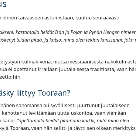
us
n ennen taivaaseen astumistaan, kuuluu seuraavasti:
sikseni, kastamalla heidät Isän ja Pojan ja Pyhän Hengen nimeen
skenyt teidän pitää. Ja katso, minä olen teidän kanssanne joka 
 lähetystyön kulmakivenä, mutta messiaanisesta näkökulmast
a ei opettanut irrallaan juutalaisesta traditiosta, vaan h
ettoihin.
sky liittyy Tooraan?
a hänen sanomansa oli syvällisesti juurtunut juutalaiseen
i kehottanut levittämään uutta uskontoa, vaan viemään
 sanoi:
”opettamalla heidät pitämään kaikki, mitä minä olen
yjä Tooraan, vaan hän selitti ja täytti sen oikean merkityk