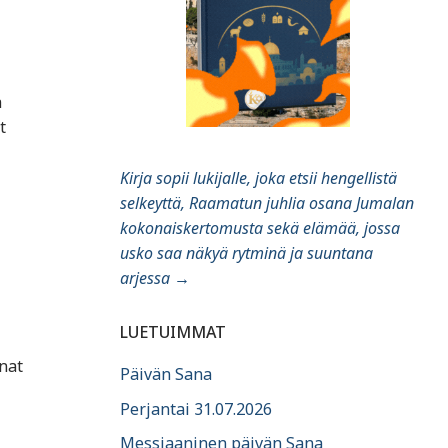
a
t
Kirja sopii lukijalle, joka etsii hengellistä
selkeyttä, Raamatun juhlia osana Jumalan
kokonaiskertomusta sekä elämää, jossa
usko saa näkyä rytminä ja suuntana
arjessa
→
LUETUIMMAT
nat
Päivän Sana
Perjantai 31.07.2026
Messiaaninen päivän Sana