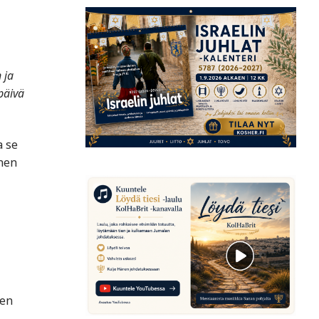
 ja
päivä
a se
änen
sen