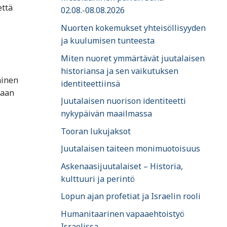
että
02.08.-08.08.2026
Nuorten kokemukset yhteisöllisyyden
ja kuulumisen tunteesta
Miten nuoret ymmärtävät juutalaisen
historiansa ja sen vaikutuksen
minen
identiteettiinsä
iaan
Juutalaisen nuorison identiteetti
nykypäivän maailmassa
Tooran lukujaksot
Juutalaisen taiteen monimuotoisuus
Askenaasijuutalaiset – Historia,
kulttuuri ja perintö
Lopun ajan profetiat ja Israelin rooli
Humanitaarinen vapaaehtoistyö
Israelissa