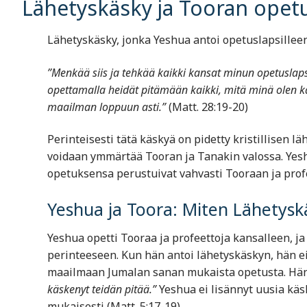
Lähetyskäsky ja Tooran opet
Lähetyskäsky, jonka Yeshua antoi opetuslapsillee
”Menkää siis ja tehkää kaikki kansat minun opetuslap
opettamalla heidät pitämään kaikki, mitä minä olen kä
maailman loppuun asti.”
(Matt. 28:19-20)
Perinteisesti tätä käskyä on pidetty kristillisen
voidaan ymmärtää Tooran ja Tanakin valossa. Yeshu
opetuksensa perustuivat vahvasti Tooraan ja profe
Yeshua ja Toora: Miten Lähetyskä
Yeshua opetti Tooraa ja profeettoja kansalleen, j
perinteeseen. Kun hän antoi lähetyskäskyn, hän e
maailmaan Jumalan sanan mukaista opetusta. Hän
käskenyt teidän pitää.”
Yeshua ei lisännyt uusia käsk
mukaisesti (Matt. 5:17-19).